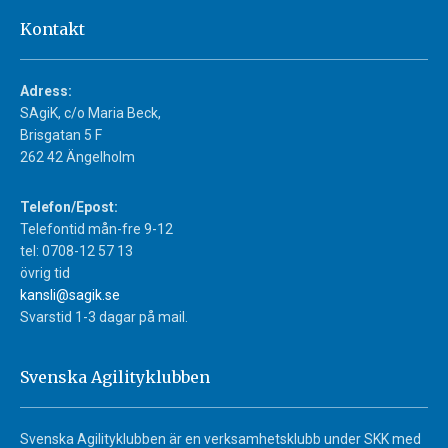
Kontakt
Adress:
SAgiK, c/o Maria Beck,
Brisgatan 5 F
262 42 Ängelholm
Telefon/Epost:
Telefontid mån-fre 9-12
tel: 0708-12 57 13
övrig tid
kansli@sagik.se
Svarstid 1-3 dagar på mail.
Svenska Agilityklubben
Svenska Agilityklubben är en verksamhetsklubb under SKK med