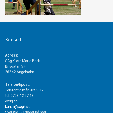
Kontakt
Adress:
SAgiK, c/o Maria Beck,
Brisgatan 5 F
262 42 Ängelholm
Telefon/Epost:
Telefontid mån-fre 9-12
tel: 0708-12 57 13
övrig tid
kansli@sagik.se
Svarstid 1-3 dagar på mail.