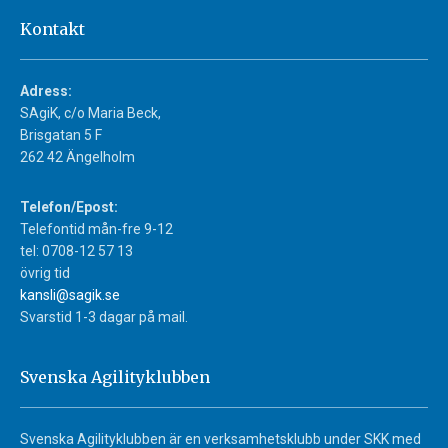
Kontakt
Adress:
SAgiK, c/o Maria Beck,
Brisgatan 5 F
262 42 Ängelholm
Telefon/Epost:
Telefontid mån-fre 9-12
tel: 0708-12 57 13
övrig tid
kansli@sagik.se
Svarstid 1-3 dagar på mail.
Svenska Agilityklubben
Svenska Agilityklubben är en verksamhetsklubb under SKK med