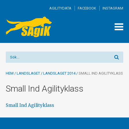
AGILITYDATA
FACEBOOK
INSTAGRAM
TOGG
MEN
HEM
/
LANDSLAGET
/
LANDSLAGET 2014
/
SMALL IND AGILITYKLASS
Small Ind Agilityklass
Small Ind Agilityklass