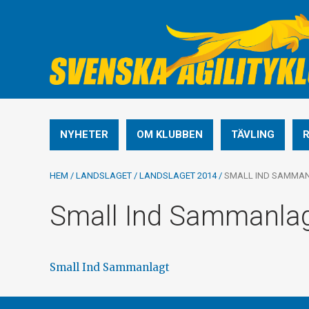
NYHETER
OM KLUBBEN
TÄVLING
HEM
/
LANDSLAGET
/
LANDSLAGET 2014
/
SMALL IND SAMMA
Small Ind Sammanla
Small Ind Sammanlagt