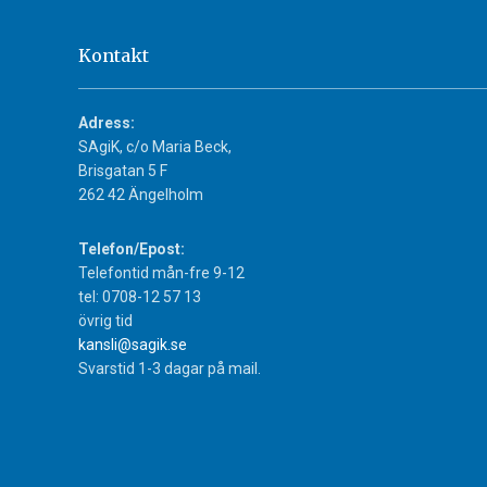
Kontakt
Adress:
SAgiK, c/o Maria Beck,
Brisgatan 5 F
262 42 Ängelholm
Telefon/Epost:
Telefontid mån-fre 9-12
tel: 0708-12 57 13
övrig tid
kansli@sagik.se
Svarstid 1-3 dagar på mail.