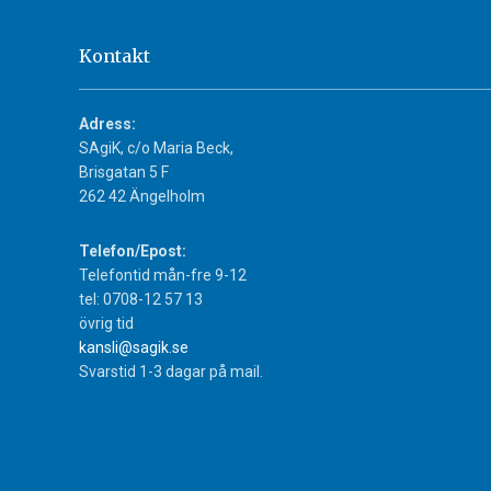
Kontakt
Adress:
SAgiK, c/o Maria Beck,
Brisgatan 5 F
262 42 Ängelholm
Telefon/Epost:
Telefontid mån-fre 9-12
tel: 0708-12 57 13
övrig tid
kansli@sagik.se
Svarstid 1-3 dagar på mail.