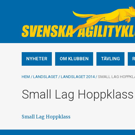
NYHETER
OM KLUBBEN
TÄVLING
HEM
/
LANDSLAGET
/
LANDSLAGET 2014
/
SMALL LAG HOPPKL
Small Lag Hoppklass
Small Lag Hoppklass