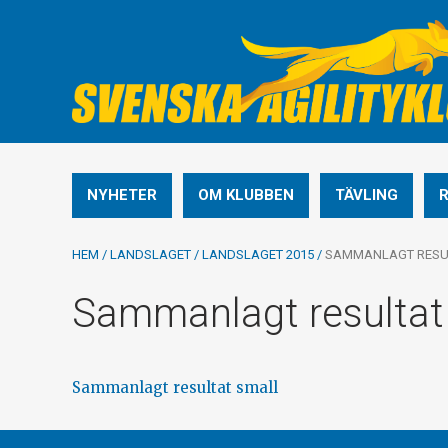
NYHETER
OM KLUBBEN
TÄVLING
HEM
/
LANDSLAGET
/
LANDSLAGET 2015
/
SAMMANLAGT RESU
Sammanlagt resultat
Sammanlagt resultat small