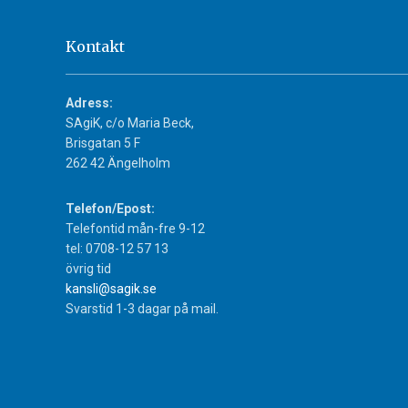
Kontakt
Adress:
SAgiK, c/o Maria Beck,
Brisgatan 5 F
262 42 Ängelholm
Telefon/Epost:
Telefontid mån-fre 9-12
tel: 0708-12 57 13
övrig tid
kansli@sagik.se
Svarstid 1-3 dagar på mail.