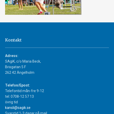
Kontakt
Adress:
SAgiK, c/o Maria Beck,
Brisgatan 5 F
262 42 Ängelholm
Telefon/Epost:
Telefontid mån-fre 9-12
tel: 0708-12 57 13
övrig tid
kansli@sagik.se
Svarstid 1-3 dagar på mail.