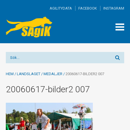
AGILITYDATA
FACEBOOK
INSTAGRAM
TOGG
MEN
HEM
/
LANDSLAGET
/
MEDALJER
/
20060617-BILDER2 007
20060617-bilder2 007