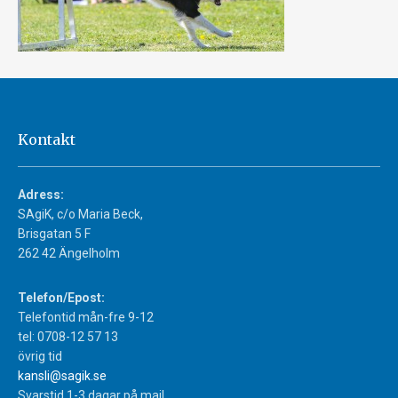
Kontakt
Adress:
SAgiK, c/o Maria Beck,
Brisgatan 5 F
262 42 Ängelholm
Telefon/Epost:
Telefontid mån-fre 9-12
tel: 0708-12 57 13
övrig tid
kansli@sagik.se
Svarstid 1-3 dagar på mail.