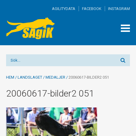
AGILITYDATA
FACEBOOK
INSTAGRAM
TOGG
MEN
HEM
/
LANDSLAGET
/
MEDALJER
/
20060617-BILDER2 051
20060617-bilder2 051