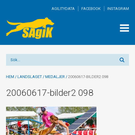
AGILITYDATA
FACEBOOK
INSTAGRAM
TOGG
MEN
HEM
/
LANDSLAGET
/
MEDALJER
/
20060617-BILDER2 098
20060617-bilder2 098