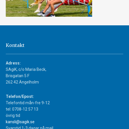
Kontakt
Adress:
SAgiK, c/o Maria Beck,
Brisgatan 5 F
262 42 Ängelholm
Telefon/Epost:
Telefontid mån-fre 9-12
tel: 0708-12 57 13
övrig tid
kansli@sagik.se
Svarstid 1-3 dagar på mail.