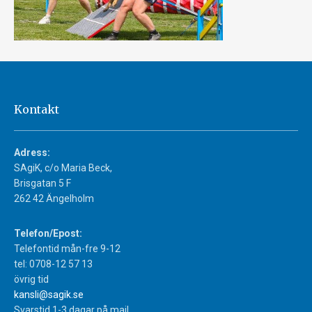
Kontakt
Adress:
SAgiK, c/o Maria Beck,
Brisgatan 5 F
262 42 Ängelholm
Telefon/Epost:
Telefontid mån-fre 9-12
tel: 0708-12 57 13
övrig tid
kansli@sagik.se
Svarstid 1-3 dagar på mail.