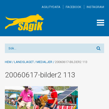
AGILITYDATA
FACEBOOK
INSTAGRAM
TOGG
MEN
HEM
/
LANDSLAGET
/
MEDALJER
/
20060617-BILDER2 113
20060617-bilder2 113