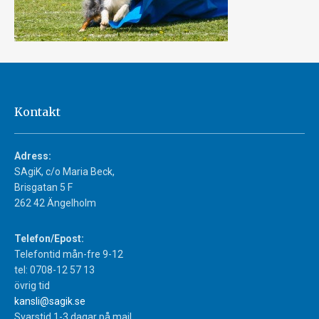
Kontakt
Adress:
SAgiK, c/o Maria Beck,
Brisgatan 5 F
262 42 Ängelholm
Telefon/Epost:
Telefontid mån-fre 9-12
tel: 0708-12 57 13
övrig tid
kansli@sagik.se
Svarstid 1-3 dagar på mail.