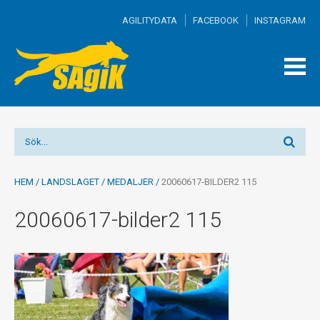
AGILITYDATA
FACEBOOK
INSTAGRAM
TOGG
MEN
HEM
/
LANDSLAGET
/
MEDALJER
/
20060617-BILDER2 115
20060617-bilder2 115