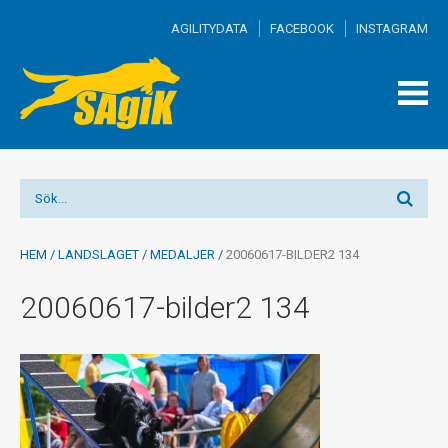
AGILITYDATA
FACEBOOK
INSTAGRAM
TOGG
MEN
HEM
/
LANDSLAGET
/
MEDALJER
/
20060617-BILDER2 134
20060617-bilder2 134