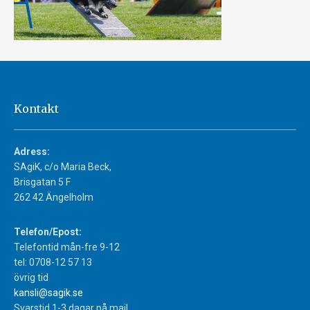
Kontakt
Adress:
SAgiK, c/o Maria Beck,
Brisgatan 5 F
262 42 Ängelholm
Telefon/Epost:
Telefontid mån-fre 9-12
tel: 0708-12 57 13
övrig tid
kansli@sagik.se
Svarstid 1-3 dagar på mail.