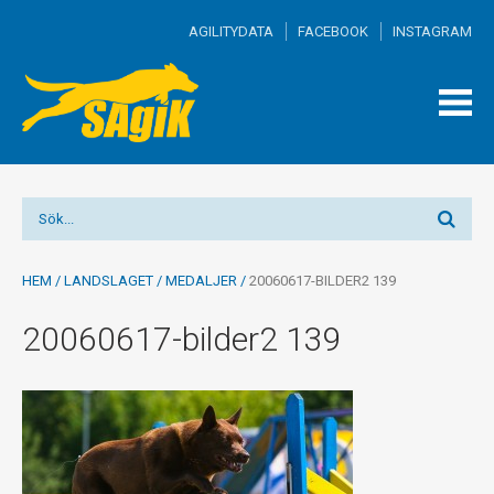
AGILITYDATA
FACEBOOK
INSTAGRAM
TOGG
MEN
HEM
/
LANDSLAGET
/
MEDALJER
/
20060617-BILDER2 139
20060617-bilder2 139