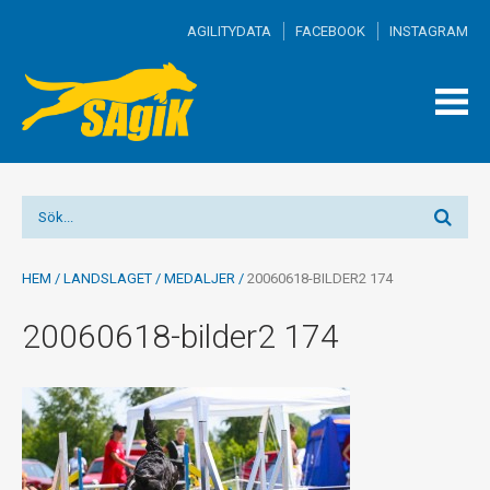
AGILITYDATA
FACEBOOK
INSTAGRAM
TOGG
MEN
HEM
/
LANDSLAGET
/
MEDALJER
/
20060618-BILDER2 174
20060618-bilder2 174