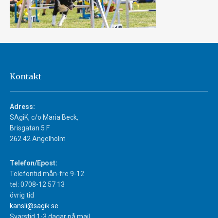
Kontakt
Adress:
SAgiK, c/o Maria Beck,
Brisgatan 5 F
262 42 Ängelholm
Telefon/Epost:
Telefontid mån-fre 9-12
tel: 0708-12 57 13
övrig tid
kansli@sagik.se
Svarstid 1-3 dagar på mail.