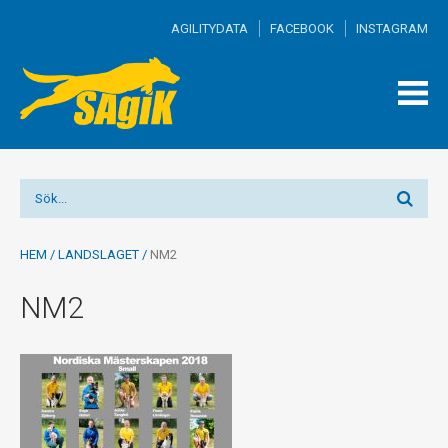
AGILITYDATA
FACEBOOK
INSTAGRAM
TOGG
MEN
HEM
/
LANDSLAGET
/
NM2
NM2