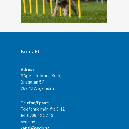
Kontakt
Adress:
SAgiK, c/o Maria Beck,
Brisgatan 5 F
262 42 Ängelholm
Telefon/Epost:
Telefontid mån-fre 9-12
tel: 0708-12 57 13
övrig tid
kansli@sagik.se