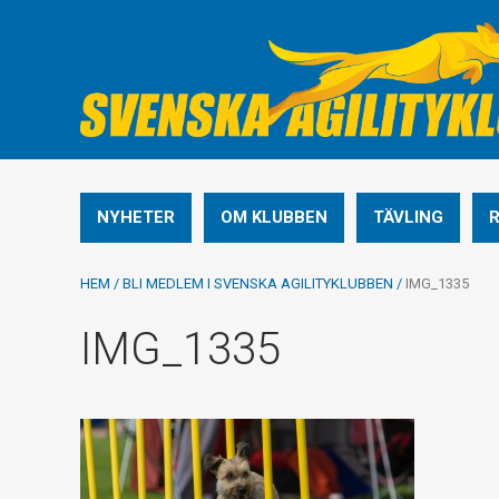
NYHETER
OM KLUBBEN
TÄVLING
HEM
/
BLI MEDLEM I SVENSKA AGILITYKLUBBEN
/
IMG_1335
IMG_1335