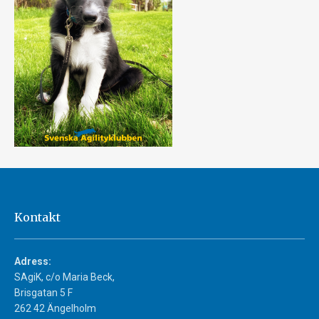
Kontakt
Adress:
SAgiK, c/o Maria Beck,
Brisgatan 5 F
262 42 Ängelholm