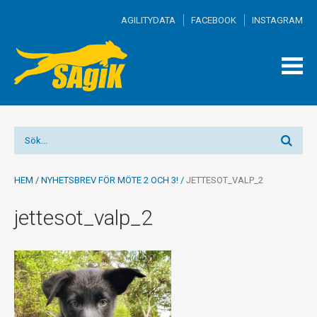
AGILITYDATA
FACEBOOK
INSTAGRAM
TOGG
MEN
HEM
/
NYHETSBREV FÖR MÖTE 2 OCH 3!
/
JETTESOT_VALP_2
jettesot_valp_2