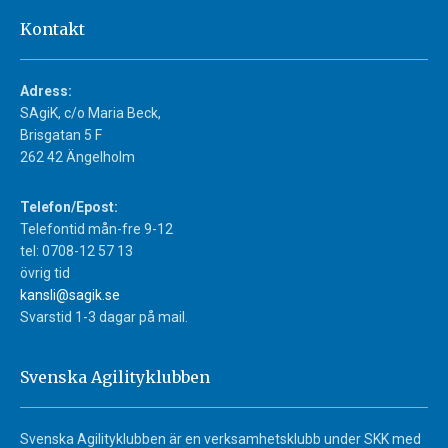
Kontakt
Adress:
SAgiK, c/o Maria Beck,
Brisgatan 5 F
262 42 Ängelholm
Telefon/Epost:
Telefontid mån-fre 9-12
tel: 0708-12 57 13
övrig tid
kansli@sagik.se
Svarstid 1-3 dagar på mail.
Svenska Agilityklubben
Svenska Agilityklubben är en verksamhetsklubb under SKK med