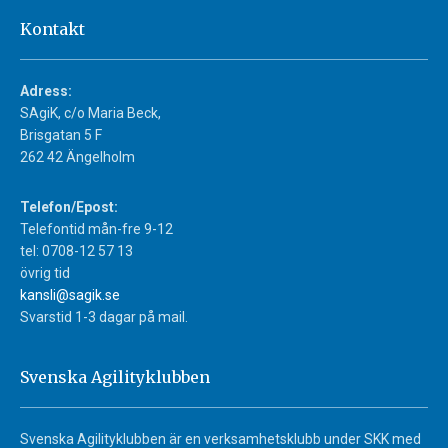
Kontakt
Adress:
SAgiK, c/o Maria Beck,
Brisgatan 5 F
262 42 Ängelholm
Telefon/Epost:
Telefontid mån-fre 9-12
tel: 0708-12 57 13
övrig tid
kansli@sagik.se
Svarstid 1-3 dagar på mail.
Svenska Agilityklubben
Svenska Agilityklubben är en verksamhetsklubb under SKK med