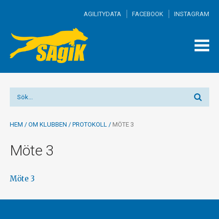
AGILITYDATA
FACEBOOK
INSTAGRAM
TOGG
MEN
HEM
/
OM KLUBBEN
/
PROTOKOLL
/
MÖTE 3
Möte 3
Möte 3