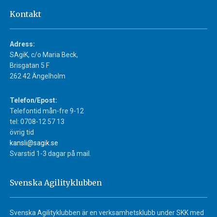
Kontakt
Adress:
SAgiK, c/o Maria Beck,
Brisgatan 5 F
262 42 Ängelholm
Telefon/Epost:
Telefontid mån-fre 9-12
tel: 0708-12 57 13
övrig tid
kansli@sagik.se
Svarstid 1-3 dagar på mail.
Svenska Agilityklubben
Svenska Agilityklubben är en verksamhetsklubb under SKK med