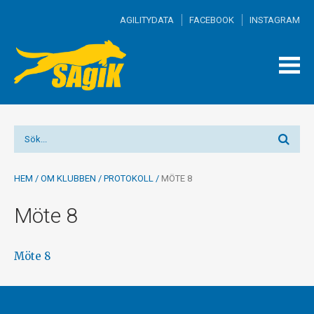
AGILITYDATA
FACEBOOK
INSTAGRAM
TOGG
MEN
HEM
/
OM KLUBBEN
/
PROTOKOLL
/
MÖTE 8
Möte 8
Möte 8