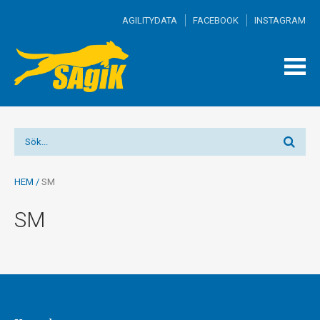
AGILITYDATA
FACEBOOK
INSTAGRAM
TOGG
MEN
HEM
/
SM
SM