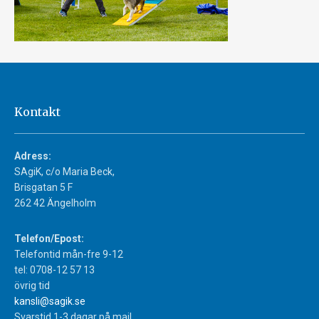
Kontakt
Adress:
SAgiK, c/o Maria Beck,
Brisgatan 5 F
262 42 Ängelholm
Telefon/Epost:
Telefontid mån-fre 9-12
tel: 0708-12 57 13
övrig tid
kansli@sagik.se
Svarstid 1-3 dagar på mail.