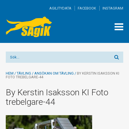
AGILITYDATA
FACEBOOK
INSTAGRAM
TOGG
MEN
HEM
/
TÄVLING
/
ANSÖKAN OM TÄVLING
/
BY KERSTIN ISAKSSON KI
FOTO TREBELGARE-44
By Kerstin Isaksson KI Foto
trebelgare-44