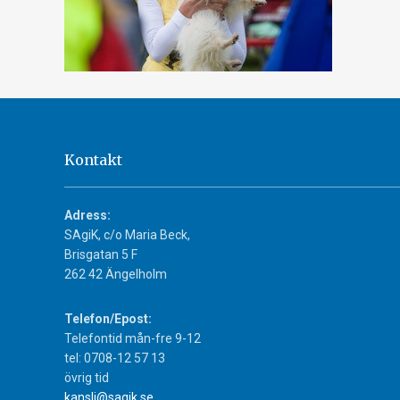
Kontakt
Adress:
SAgiK, c/o Maria Beck,
Brisgatan 5 F
262 42 Ängelholm
Telefon/Epost:
Telefontid mån-fre 9-12
tel: 0708-12 57 13
övrig tid
kansli@sagik.se