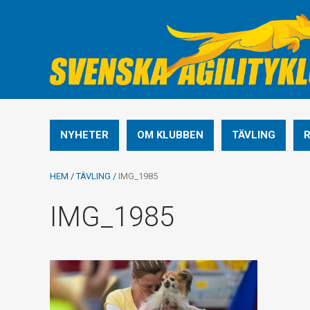
NYHETER
OM KLUBBEN
TÄVLING
HEM
/
TÄVLING
/
IMG_1985
IMG_1985