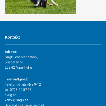
Kontakt
Adress:
SAgiK, c/o Maria Beck,
Brisgatan 5 F
262 42 Ängelholm
Telefon/Epost:
Telefontid mån-fre 9-12
tel: 0708-12 57 13
övrig tid
kansli@sagik.se
Svarstid 1-3 dagar på mail.