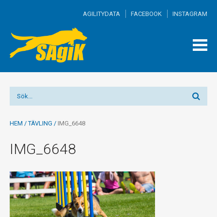
AGILITYDATA
FACEBOOK
INSTAGRAM
TOGG
MEN
HEM
/
TÄVLING
/
IMG_6648
IMG_6648