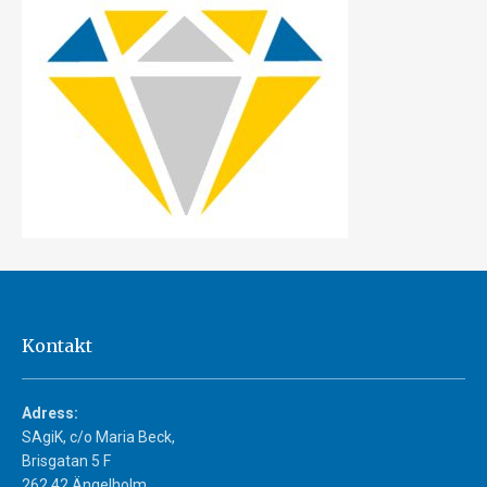
Kontakt
Adress:
SAgiK, c/o Maria Beck,
Brisgatan 5 F
262 42 Ängelholm