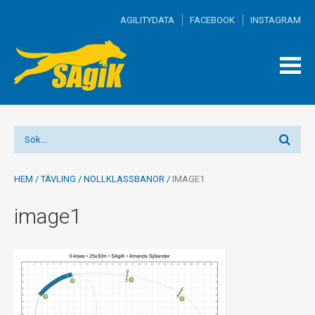
AGILITYDATA
FACEBOOK
INSTAGRAM
TOGG
MEN
HEM
/
TÄVLING
/
NOLLKLASSBANOR
/
IMAGE1
image1