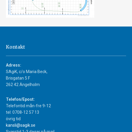
Kontakt
Adress:
SAgiK, c/o Maria Beck,
Brisgatan 5 F
262 42 Ängelholm
Telefon/Epost:
Telefontid mån-fre 9-12
tel: 0708-12 57 13
övrig tid
kansli@sagik.se
Svarstid 1-3 dagar på mail.