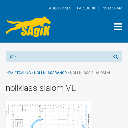
AGILITYDATA
FACEBOOK
INSTAGRAM
TOGG
MEN
HEM
/
TÄVLING
/
NOLLKLASSBANOR
/
NOLLKLASS SLALOM VL
nollklass slalom VL