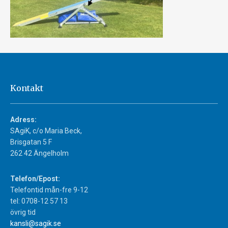
Kontakt
Adress:
SAgiK, c/o Maria Beck,
Brisgatan 5 F
262 42 Ängelholm
Telefon/Epost:
Telefontid mån-fre 9-12
tel: 0708-12 57 13
övrig tid
kansli@sagik.se