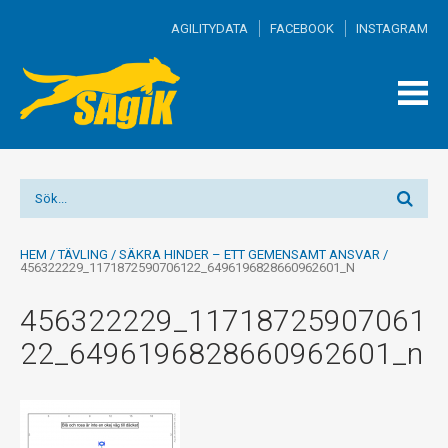
AGILITYDATA
FACEBOOK
INSTAGRAM
TOGG
MEN
HEM
/
TÄVLING
/
SÄKRA HINDER – ETT GEMENSAMT ANSVAR
/
456322229_1171872590706122_6496196828660962601_N
456322229_11718725907061
22_6496196828660962601_n