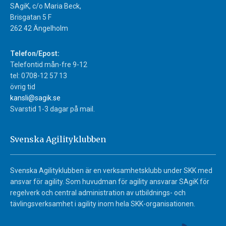
SAgiK, c/o Maria Beck,
Brisgatan 5 F
262 42 Ängelholm
Telefon/Epost:
Telefontid mån-fre 9-12
tel: 0708-12 57 13
övrig tid
kansli@sagik.se
Svarstid 1-3 dagar på mail.
Svenska Agilityklubben
Svenska Agilityklubben är en verksamhetsklubb under SKK med
ansvar för agility. Som huvudman för agility ansvarar SAgiK för
regelverk och central administration av utbildnings- och
tävlingsverksamhet i agility inom hela SKK-organisationen.