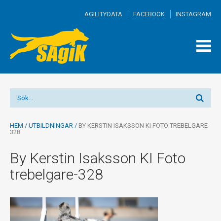
AGILITYDATA
FACEBOOK
INSTAGRAM
TOGG
MEN
HEM
/
UTBILDNINGAR
/
BY KERSTIN ISAKSSON KI FOTO TREBELGARE-
328
By Kerstin Isaksson KI Foto
trebelgare-328