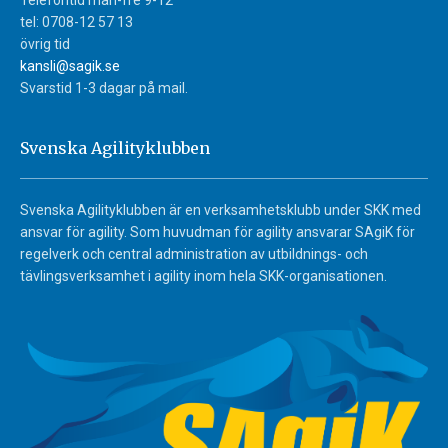
Telefontid mån-fre 9-12
tel: 0708-12 57 13
övrig tid
kansli@sagik.se
Svarstid 1-3 dagar på mail.
Svenska Agilityklubben
Svenska Agilityklubben är en verksamhetsklubb under SKK med
ansvar för agility. Som huvudman för agility ansvarar SAgiK för
regelverk och central administration av utbildnings- och
tävlingsverksamhet i agility inom hela SKK-organisationen.