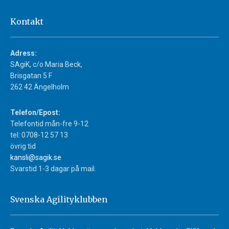
Kontakt
Adress:
SAgiK, c/o Maria Beck,
Brisgatan 5 F
262 42 Ängelholm
Telefon/Epost:
Telefontid mån-fre 9-12
tel: 0708-12 57 13
övrig tid
kansli@sagik.se
Svarstid 1-3 dagar på mail.
Svenska Agilityklubben