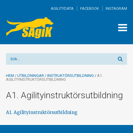
AGILITYDATA
FACEBOOK
INSTAGRAM
TOGG
MEN
HEM
/
UTBILDNINGAR
/
INSTRUKTÖRSUTBILDNING
/
A1.
AGILITYINSTRUKTÖRSUTBILDNING
A1. Agilityinstruktörsutbildning
A1. Agilityinstruktörsutbildning