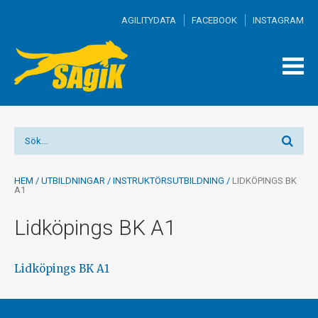
AGILITYDATA
FACEBOOK
INSTAGRAM
TOGG
MEN
HEM
/
UTBILDNINGAR
/
INSTRUKTÖRSUTBILDNING
/
LIDKÖPINGS BK
A1
Lidköpings BK A1
Lidköpings BK A1