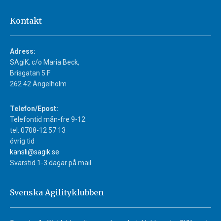
Kontakt
Adress:
SAgiK, c/o Maria Beck,
Brisgatan 5 F
262 42 Ängelholm
Telefon/Epost:
Telefontid mån-fre 9-12
tel: 0708-12 57 13
övrig tid
kansli@sagik.se
Svarstid 1-3 dagar på mail.
Svenska Agilityklubben