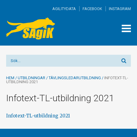
AGILITYDATA
FACEBOOK
INSTAGRAM
TOGG
MEN
HEM
/
UTBILDNINGAR
/
TÄVLINGSLEDARUTBILDNING
/
INFOTEXT-TL-
UTBILDNING 2021
Infotext-TL-utbildning 2021
Infotext-TL-utbildning 2021