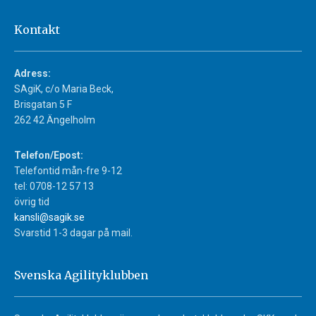
Kontakt
Adress:
SAgiK, c/o Maria Beck,
Brisgatan 5 F
262 42 Ängelholm
Telefon/Epost:
Telefontid mån-fre 9-12
tel: 0708-12 57 13
övrig tid
kansli@sagik.se
Svarstid 1-3 dagar på mail.
Svenska Agilityklubben