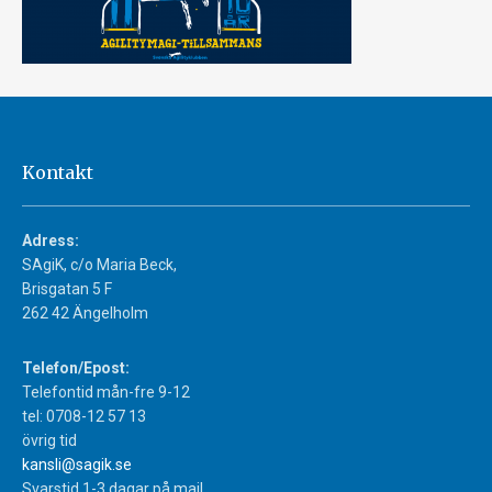
Kontakt
Adress:
SAgiK, c/o Maria Beck,
Brisgatan 5 F
262 42 Ängelholm
Telefon/Epost:
Telefontid mån-fre 9-12
tel: 0708-12 57 13
övrig tid
kansli@sagik.se
Svarstid 1-3 dagar på mail.