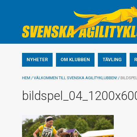
NYHETER
OM KLUBBEN
TÄVLING
HEM
/
VÄLKOMMEN TILL SVENSKA AGILITYKLUBBEN!
/
BILDSPE
bildspel_04_1200x60