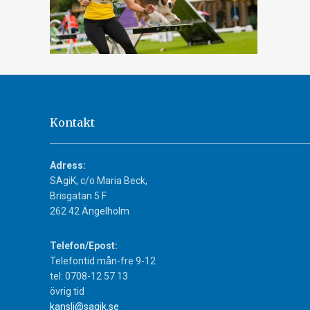
Kontakt
Adress:
SAgiK, c/o Maria Beck,
Brisgatan 5 F
262 42 Ängelholm
Telefon/Epost:
Telefontid mån-fre 9-12
tel: 0708-12 57 13
övrig tid
kansli@sagik.se