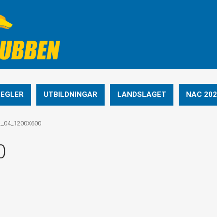
REGLER
UTBILDNINGAR
LANDSLAGET
NAC 202
L_04_1200X600
0