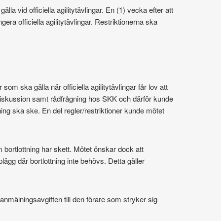
la vid officiella agilitytävlingar. En (1) vecka efter att
ngera officiella agilitytävlingar. Restriktionerna ska
som ska gälla när officiella agilitytävlingar får lov att
e diskussion samt rådfrågning hos SKK och därför kunde
tning ska ske. En del regler/restriktioner kunde mötet
m bortlottning har skett. Mötet önskar dock att
plägg där bortlottning inte behövs. Detta gäller
 anmälningsavgiften till den förare som stryker sig