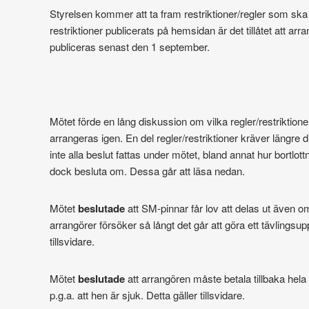
Styrelsen kommer att ta fram restriktioner/regler som ska gäl
restriktioner publicerats på hemsidan är det tillåtet att arra
publiceras senast den 1 september.
Mötet förde en lång diskussion om vilka regler/restriktioner 
arrangeras igen. En del regler/restriktioner kräver längr
inte alla beslut fattas under mötet, bland annat hur bortlot
dock besluta om. Dessa går att läsa nedan.
Mötet
beslutade
att SM-pinnar får lov att delas ut även o
arrangörer försöker så långt det går att göra ett tävlingsup
tillsvidare.
Mötet
beslutade
att arrangören måste betala tillbaka hela
p.g.a. att hen är sjuk. Detta gäller tillsvidare.