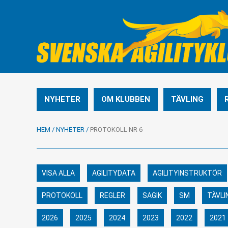
NYHETER
OM KLUBBEN
TÄVLING
HEM
/
NYHETER
/
PROTOKOLL NR 6
VISA ALLA
AGILITYDATA
AGILITYINSTRUKTÖR
PROTOKOLL
REGLER
SAGIK
SM
TÄVLI
2026
2025
2024
2023
2022
2021