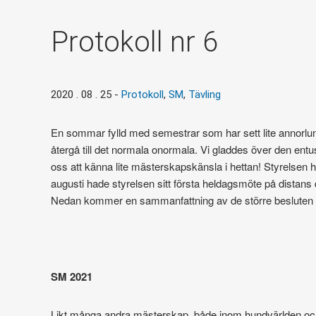
Protokoll nr 6
2020 . 08 . 25
-
Protokoll
,
SM
,
Tävling
En sommar fylld med semestrar som har sett lite annorlunda
återgå till det normala onormala. Vi gladdes över den entu
oss att känna lite mästerskapskänsla i hettan! Styrelsen 
augusti hade styrelsen sitt första heldagsmöte på distans
Nedan kommer en sammanfattning av de större besluten so
SM 2021
Likt många andra mästerskap, både inom hundvärlden och ö