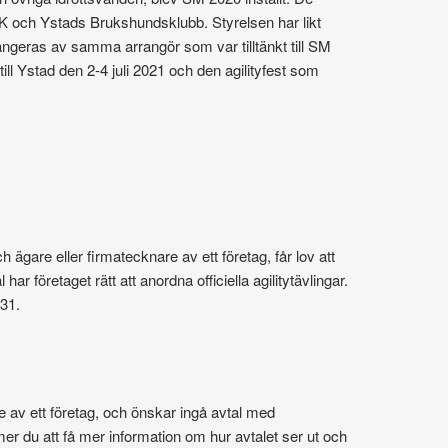
K och Ystads Brukshundsklubb. Styrelsen har likt
ngeras av samma arrangör som var tilltänkt till SM
ill Ystad den 2-4 juli 2021 och den agilityfest som
h ägare eller firmatecknare av ett företag, får lov att
ar företaget rätt att anordna officiella agilitytävlingar.
31.
re av ett företag, och önskar ingå avtal med
r du att få mer information om hur avtalet ser ut och