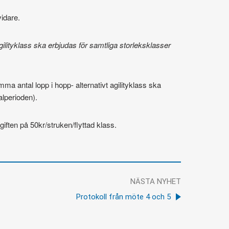
vidare.
gilityklass ska erbjudas för samtliga storleksklasser
ma antal lopp i hopp- alternativt agilityklass ska
alperioden).
vgiften på 50kr/struken/flyttad klass.
NÄSTA NYHET
Protokoll från möte 4 och 5