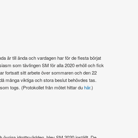
 är till ända och vardagen har för de flesta börjat
siasm som tävlingen SM för alla 2020 erhöll och fick
har fortsatt sitt arbete över sommaren och den 22
 då många viktiga och stora beslut behövdes tas.
m togs. (Protokollet från mötet hittar du
här
.)
vriga idrottsvärlden, blev SM 2020 inställt. De