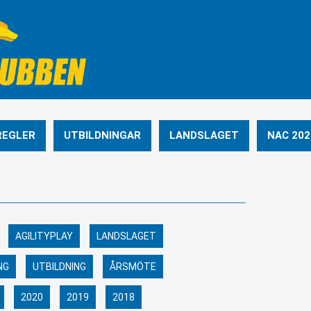
REGLER
UTBILDNINGAR
LANDSLAGET
NAC 202
AGILITYPLAY
LANDSLAGET
NG
UTBILDNING
ÅRSMÖTE
2020
2019
2018