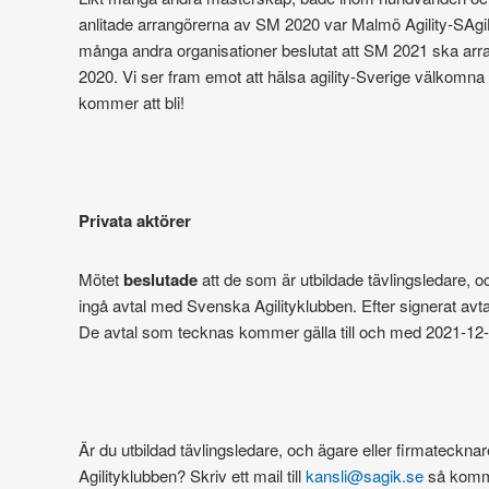
anlitade arrangörerna av SM 2020 var Malmö Agility-SAgi
många andra organisationer beslutat att SM 2021 ska arra
2020. Vi ser fram emot att hälsa agility-Sverige välkomna t
kommer att bli!
Privata aktörer
Mötet
beslutade
att de som är utbildade tävlingsledare, oc
ingå avtal med Svenska Agilityklubben. Efter signerat avtal h
De avtal som tecknas kommer gälla till och med 2021-12-
Är du utbildad tävlingsledare, och ägare eller firmateckna
Agilityklubben? Skriv ett mail till
kansli@sagik.se
så komme