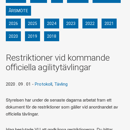
ÅRSMÖTE
2026
2025
2024
2023
2022
2021
2020
2019
2018
Restriktioner vid kommande
officiella agilitytävlingar
2020 . 09 . 01
-
Protokoll
,
Tävling
Styrelsen har under de senaste dagarna arbetat fram ett
dokument för de restriktioner som gäller vid anordnandet av
officiella tävlingar.
Idag beslutade VU att godkänna restriktionerna. Du hittar