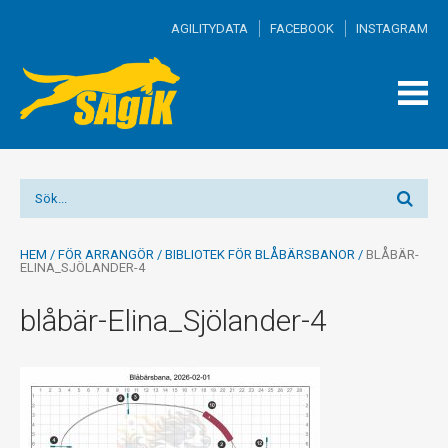
AGILITYDATA
FACEBOOK
INSTAGRAM
TOGG
MEN
HEM
/
FÖR ARRANGÖR
/
BIBLIOTEK FÖR BLÅBÄRSBANOR
/
BLÅBÄR-
ELINA_SJÖLANDER-4
blåbär-Elina_Sjölander-4