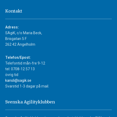
Kontakt
Adress:
SAgiK, c/o Maria Beck,
Brisgatan 5 F
262 42 Ängelholm
Telefon/Epost:
Telefontid mån-fre 9-12
tel: 0708-12 57 13
övrig tid
kansli@sagik.se
Svarstid 1-3 dagar på mail.
Svenska Agilityklubben