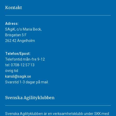
Kontakt
Adress:
SAgiK, c/o Maria Beck,
Brisgatan 5 F
262 42 Ängelholm
Telefon/Epost:
Telefontid mån-fre 9-12
tel: 0708-12 57 13
övrig tid
kansli@sagik.se
Svarstid 1-3 dagar på mail.
Svenska Agilityklubben
Svenska Agilityklubben är en verksamhetsklubb under SKK med