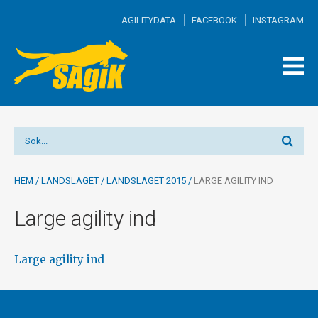
AGILITYDATA
FACEBOOK
INSTAGRAM
TOGG
MEN
HEM
/
LANDSLAGET
/
LANDSLAGET 2015
/
LARGE AGILITY IND
Large agility ind
Large agility ind