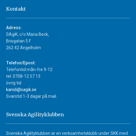
Kontakt
Adress:
SAgiK, c/o Maria Beck,
Brisgatan 5 F
262 42 Ängelholm
Telefon/Epost:
Telefontid mån-fre 9-12
tel: 0708-12 57 13
övrig tid
kansli@sagik.se
Svarstid 1-3 dagar på mail.
Svenska Agilityklubben
Svenska Agilityklubben är en verksamhetsklubb under SKK med