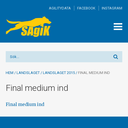
AGILITYDATA
FACEBOOK
INSTAGRAM
TOGG
MEN
HEM
/
LANDSLAGET
/
LANDSLAGET 2015
/
FINAL MEDIUM IND
Final medium ind
Final medium ind