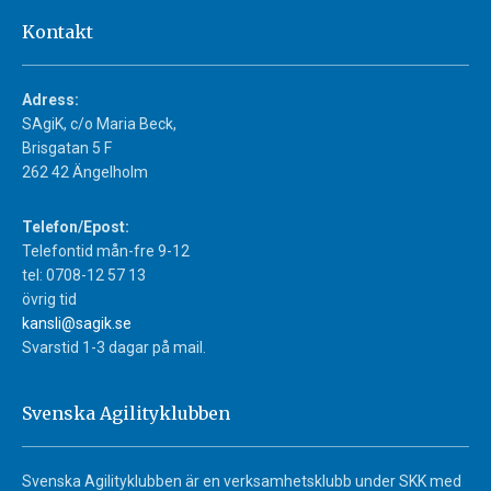
Kontakt
Adress:
SAgiK, c/o Maria Beck,
Brisgatan 5 F
262 42 Ängelholm
Telefon/Epost:
Telefontid mån-fre 9-12
tel: 0708-12 57 13
övrig tid
kansli@sagik.se
Svarstid 1-3 dagar på mail.
Svenska Agilityklubben
Svenska Agilityklubben är en verksamhetsklubb under SKK med