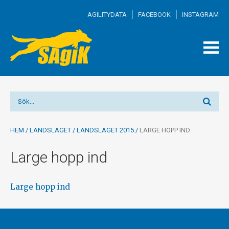
AGILITYDATA
FACEBOOK
INSTAGRAM
TOGG
MEN
HEM
/
LANDSLAGET
/
LANDSLAGET 2015
/
LARGE HOPP IND
Large hopp ind
Large hopp ind