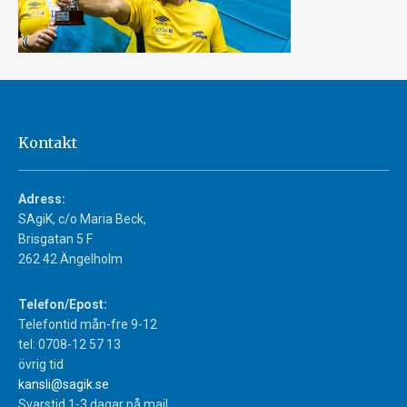
Kontakt
Adress:
SAgiK, c/o Maria Beck,
Brisgatan 5 F
262 42 Ängelholm
Telefon/Epost:
Telefontid mån-fre 9-12
tel: 0708-12 57 13
övrig tid
kansli@sagik.se
Svarstid 1-3 dagar på mail.