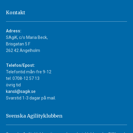
Kontakt
Adress:
SAgiK, c/o Maria Beck,
Brisgatan 5 F
262 42 Ängelholm
Telefon/Epost:
Telefontid mån-fre 9-12
tel: 0708-12 57 13
övrig tid
kansli@sagik.se
Svarstid 1-3 dagar på mail.
Svenska Agilityklubben