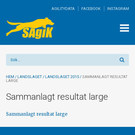
AGILITYDATA
FACEBOOK
INSTAGRAM
TOGG
MEN
HEM
/
LANDSLAGET
/
LANDSLAGET 2015
/
SAMMANLAGT RESULTAT
LARGE
Sammanlagt resultat large
Sammanlagt resultat large