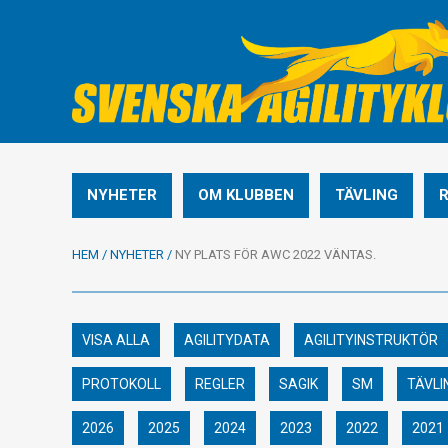
NYHETER
OM KLUBBEN
TÄVLING
HEM
/
NYHETER
/
NY PLATS FÖR AWC 2022 VÄNTAS.
VISA ALLA
AGILITYDATA
AGILITYINSTRUKTÖR
PROTOKOLL
REGLER
SAGIK
SM
TÄVLI
2026
2025
2024
2023
2022
2021