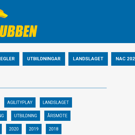
REGLER
UTBILDNINGAR
LANDSLAGET
NAC 202
AGILITYPLAY
LANDSLAGET
NG
UTBILDNING
ÅRSMÖTE
2020
2019
2018