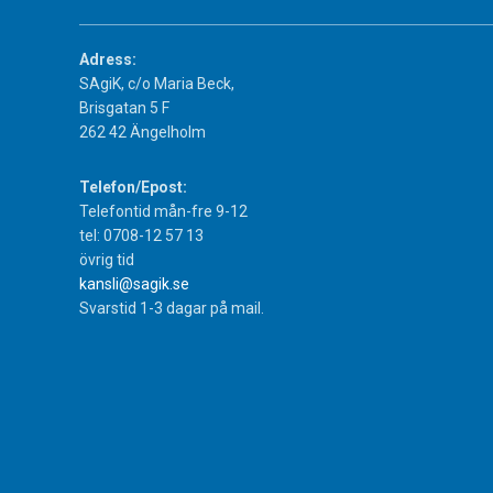
Adress:
SAgiK, c/o Maria Beck,
Brisgatan 5 F
262 42 Ängelholm
Telefon/Epost:
Telefontid mån-fre 9-12
tel: 0708-12 57 13
övrig tid
kansli@sagik.se
Svarstid 1-3 dagar på mail.