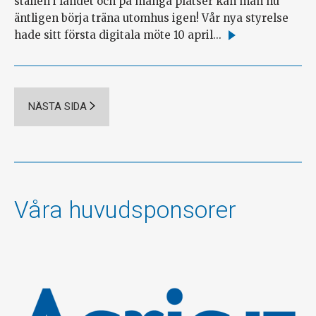
ställen i landet och på många platser kan man nu
äntligen börja träna utomhus igen! Vår nya styrelse
hade sitt första digitala möte 10 april...
Läs
mer
NÄSTA SIDA
Våra huvudsponsorer