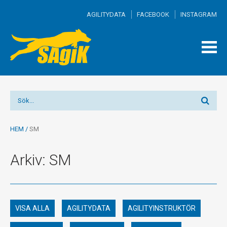
AGILITYDATA
FACEBOOK
INSTAGRAM
TOGG
MEN
HEM
/
SM
Arkiv: SM
VISA ALLA
AGILITYDATA
AGILITYINSTRUKTÖR