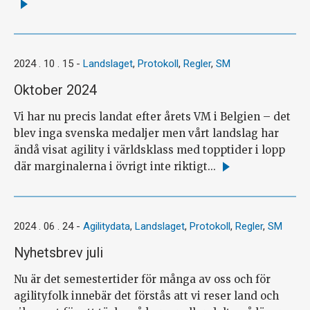
Läs
mer
2024 . 10 . 15
-
Landslaget
,
Protokoll
,
Regler
,
SM
Oktober 2024
Vi har nu precis landat efter årets VM i Belgien – det
blev inga svenska medaljer men vårt landslag har
ändå visat agility i världsklass med topptider i lopp
där marginalerna i övrigt inte riktigt...
Läs
mer
2024 . 06 . 24
-
Agilitydata
,
Landslaget
,
Protokoll
,
Regler
,
SM
Nyhetsbrev juli
Nu är det semestertider för många av oss och för
agilityfolk innebär det förstås att vi reser land och