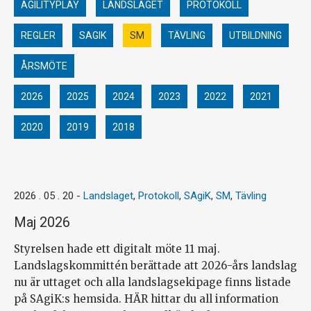
AGILITYPLAY
LANDSLAGET
PROTOKOLL
REGLER
SAGIK
SM
TÄVLING
UTBILDNING
ÅRSMÖTE
2026
2025
2024
2023
2022
2021
2020
2019
2018
2026 . 05 . 20
-
Landslaget
,
Protokoll
,
SAgiK
,
SM
,
Tävling
Maj 2026
Styrelsen hade ett digitalt möte 11 maj.
Landslagskommittén berättade att 2026-års landslag
nu är uttaget och alla landslagsekipage finns listade
på SAgiK:s hemsida. HÄR hittar du all information