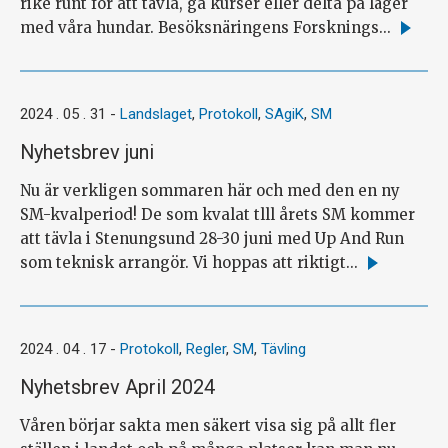
rike runt för att tävla, gå kurser eller delta på läger
med våra hundar. Besöksnäringens Forsknings...
Läs
mer
2024 . 05 . 31
-
Landslaget
,
Protokoll
,
SAgiK
,
SM
Nyhetsbrev juni
Nu är verkligen sommaren här och med den en ny
SM-kvalperiod! De som kvalat tlll årets SM kommer
att tävla i Stenungsund 28-30 juni med Up And Run
som teknisk arrangör. Vi hoppas att riktigt...
Läs
mer
2024 . 04 . 17
-
Protokoll
,
Regler
,
SM
,
Tävling
Nyhetsbrev April 2024
Våren börjar sakta men säkert visa sig på allt fler