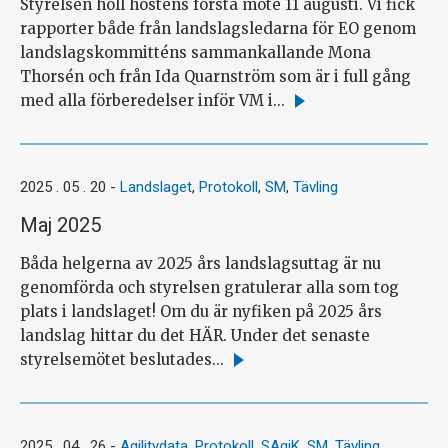
Styrelsen höll höstens första möte 11 augusti. Vi fick
rapporter både från landslagsledarna för EO genom
landslagskommitténs sammankallande Mona
Thorsén och från Ida Quarnström som är i full gång
med alla förberedelser inför VM i...
Läs
mer
2025 . 05 . 20
-
Landslaget
,
Protokoll
,
SM
,
Tävling
Maj 2025
Båda helgerna av 2025 års landslagsuttag är nu
genomförda och styrelsen gratulerar alla som tog
plats i landslaget! Om du är nyfiken på 2025 års
landslag hittar du det HÄR. Under det senaste
styrelsemötet beslutades...
Läs
mer
2025 . 04 . 26
-
Agilitydata
,
Protokoll
,
SAgiK
,
SM
,
Tävling