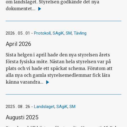
om landslaget. Styrelsen godkände det nya
dokumentet...
Läs
mer
2026 . 05 . 01
-
Protokoll
,
SAgiK
,
SM
,
Tävling
April 2026
Sista helgen i april hade den nya styrelsen årets
första fysiska möte. Nästan hela styrelsen var på
plats och vi hade ett späckat schema. Förutom att
alla nya och gamla styrelsemedlemmar fick lära
känna varandra...
Läs
mer
2025 . 08 . 26
-
Landslaget
,
SAgiK
,
SM
Augusti 2025