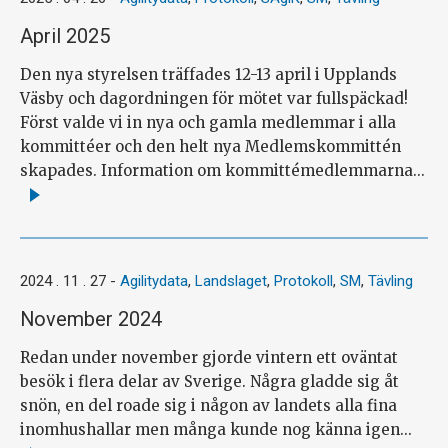
April 2025
Den nya styrelsen träffades 12-13 april i Upplands
Väsby och dagordningen för mötet var fullspäckad!
Först valde vi in nya och gamla medlemmar i alla
kommittéer och den helt nya Medlemskommittén
skapades. Information om kommittémedlemmarna...
Läs
mer
2024 . 11 . 27
-
Agilitydata
,
Landslaget
,
Protokoll
,
SM
,
Tävling
November 2024
Redan under november gjorde vintern ett oväntat
besök i flera delar av Sverige. Några gladde sig åt
snön, en del roade sig i någon av landets alla fina
inomhushallar men många kunde nog känna igen...