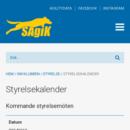
AGILITYDATA
FACEBOOK
INSTAGRAM
TOGG
MEN
HEM
/
OM KLUBBEN
/
STYRELSE
/
STYRELSEKALENDER
Styrelsekalender
Kommande styrelsemöten