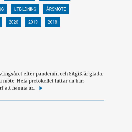
NG
UTBILDNING
ÅRSMÖTE
2020
2019
2018
vlingsåret efter pandemin och SAgiK är glada.
 möte. Hela protokollet hittar du här:
t att nämna ur...
Läs
mer