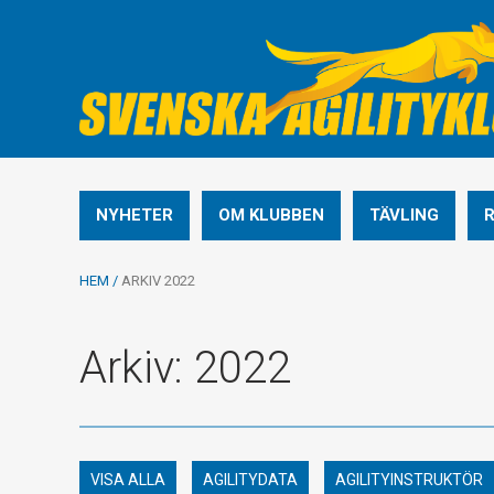
NYHETER
OM KLUBBEN
TÄVLING
HEM
/
ARKIV 2022
Arkiv: 2022
VISA ALLA
AGILITYDATA
AGILITYINSTRUKTÖR