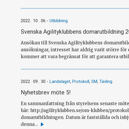
mer
2022 . 10 . 06
-
Utbildning
Svenska Agilityklubbens domarutbildning 
Ansökan till Svenska Agilityklubbens domarutbildn
ansökningar, intresset har aldrig varit större fö
kommer att vara begränsat för att garantera utbil
2022 . 09 . 30
-
Landslaget
,
Protokoll
,
SM
,
Tävling
Nyhetsbrev möte 5!
En sammanfattning från styrelsens senaste möte. P
här: http://agilityklubben.se/om-klubben/protokol
domarutbildningen. Datum är fastställda och inbj
denna...
Läs