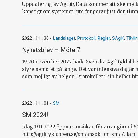
Uppdatering av AgilityData kommer att ske mellan
konstigt om systemet inte fungerar just d
2022 . 11 . 30
-
Landslaget
,
Protokoll
,
Regler
,
SAgiK
,
Tävli
Nyhetsbrev – Möte 7
19-20 november 2022 hade Svenska Agilityklubben
styrelsemötet på länge. Det var intensiva dagar 
som möjligt av helgen. Protokollet i sin helhet hitt
2022 . 11 . 01
-
SM
SM 2024!
Idag 1/11 2022 öppnar ansökan för arrangörer i 
http://agilityklubben.se/sm/ansok-om-sm/ Alla n