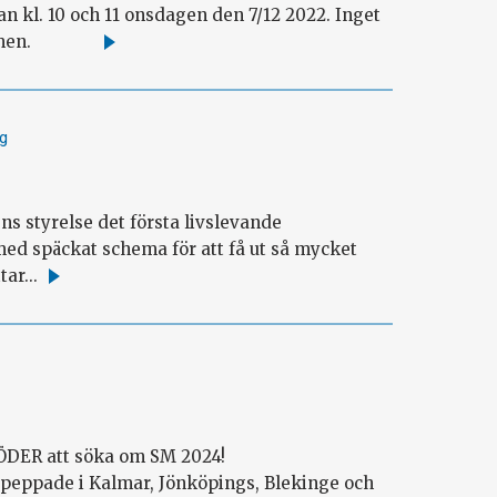
 kl. 10 och 11 onsdagen den 7/12 2022. Inget
en timmen.
Läs
mer
ng
s styrelse det första livslevande
med späckat schema för att få ut så mycket
ar...
Läs
mer
SÖDER att söka om SM 2024!
i peppade i Kalmar, Jönköpings, Blekinge och