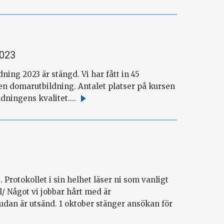
2023
ing 2023 är stängd. Vi har fått in 45
r en domarutbildning. Antalet platser på kursen
dningens kvalitet....
Läs
mer
rotokollet i sin helhet läser ni som vanligt
l/ Något vi jobbar hårt med är
udan är utsänd. 1 oktober stänger ansökan för