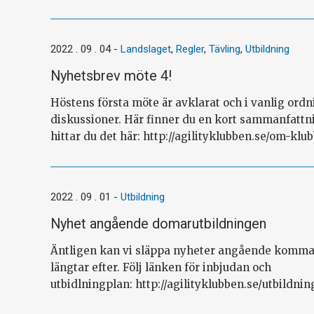
mer
2022 . 09 . 04
-
Landslaget
,
Regler
,
Tävling
,
Utbildning
Nyhetsbrev möte 4!
Höstens första möte är avklarat och i vanlig ord
diskussioner. Här finner du en kort sammanfattnin
hittar du det här: http://agilityklubben.se/om-klub
2022 . 09 . 01
-
Utbildning
Nyhet angående domarutbildningen
Äntligen kan vi släppa nyheter angående kommand
längtar efter. Följ länken för inbjudan och
utbidlningplan: http://agilityklubben.se/utbildn