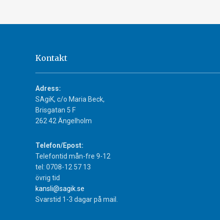
Kontakt
Adress:
SAgiK, c/o Maria Beck,
Brisgatan 5 F
262 42 Ängelholm
Telefon/Epost:
Telefontid mån-fre 9-12
tel: 0708-12 57 13
övrig tid
kansli@sagik.se
Svarstid 1-3 dagar på mail.