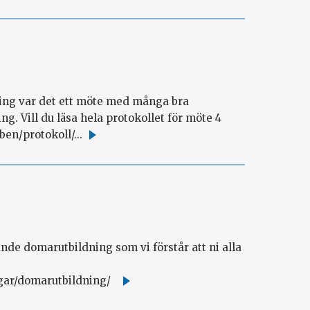
ning var det ett möte med många bra
g. Vill du läsa hela protokollet för möte 4
ben/protokoll/...
Läs
mer
e domarutbildning som vi förstår att ni alla
ingar/domarutbildning/
Läs
mer